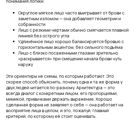
понимания логики:
Округлое мягкое лицо часто выигрывает от брови с
заметным изломом — она добавляет геометрии и
собранности
Лицо с резкими чертами обычно смягчается плавной
линией без острого угла
Удлинённое лицо хорошо балансируется бровью с
горизонтальным акцентом, без сильного подъёма
Лицо с близко посаженными глазами зрительно
«раскрывается» при смещении начала брови чуть
наружу
Эти ориентиры не схемы, по которым работают. Это
скорее способ объяснить, почему одна и та же форма у
двух людей читается по-разному. Архитектура — это
всегда диалог с конкретным лицом, его пропорциями,
мимикой, привычками держать выражение. Хорошо
сделанная форма не заявляет о себе — она работает на
восприятие лица в целом, и это, пожалуй, главный
критерий, по которому её стоит оценивать.