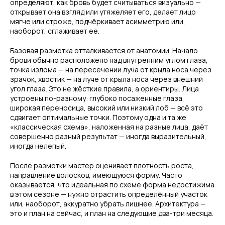
определяют, как бровь будет считываться визуально —
открывает она взгляд или утяжеляет его, делает лицо
мягче или строже, подчёркивает асимметрию или,
наоборот, сглаживает её.
Базовая разметка отталкивается от анатомии. Начало
брови обычно расположено над внутренним углом глаза,
точка излома — на пересечении луча от крыла носа через
зрачок, хвостик — на луче от крыла носа через внешний
угол глаза. Это не жёсткие правила, а ориентиры. Лица
устроены по-разному: глубоко посаженные глаза,
широкая переносица, высокий или низкий лоб — всё это
сдвигает оптимальные точки. Поэтому одна и та же
«классическая схема», наложенная на разные лица, даёт
совершенно разный результат — иногда выразительный,
иногда нелепый.
После разметки мастер оценивает плотность роста,
направление волосков, имеющуюся форму. Часто
оказывается, что идеальная по схеме форма недостижима
в этом сезоне — нужно отрастить определённый участок
или, наоборот, аккуратно убрать лишнее. Архитектура —
это и план на сейчас, и план на следующие два-три месяца.