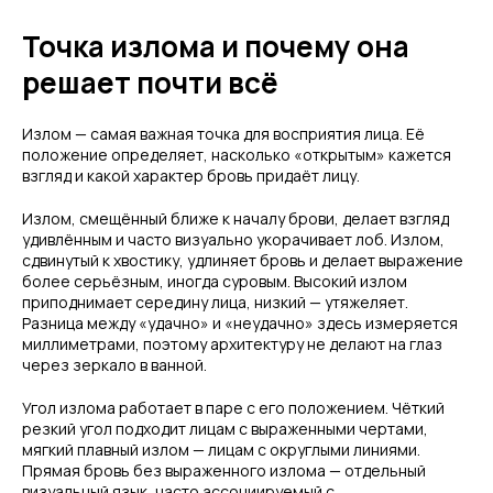
Точка излома и почему она
решает почти всё
Излом — самая важная точка для восприятия лица. Её
положение определяет, насколько «открытым» кажется
взгляд и какой характер бровь придаёт лицу.
Излом, смещённый ближе к началу брови, делает взгляд
удивлённым и часто визуально укорачивает лоб. Излом,
сдвинутый к хвостику, удлиняет бровь и делает выражение
более серьёзным, иногда суровым. Высокий излом
приподнимает середину лица, низкий — утяжеляет.
Разница между «удачно» и «неудачно» здесь измеряется
миллиметрами, поэтому архитектуру не делают на глаз
через зеркало в ванной.
Угол излома работает в паре с его положением. Чёткий
резкий угол подходит лицам с выраженными чертами,
мягкий плавный излом — лицам с округлыми линиями.
Прямая бровь без выраженного излома — отдельный
визуальный язык, часто ассоциируемый с