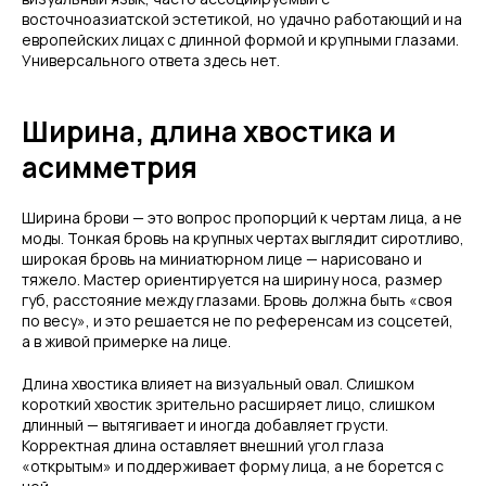
восточноазиатской эстетикой, но удачно работающий и на
европейских лицах с длинной формой и крупными глазами.
Универсального ответа здесь нет.
Ширина, длина хвостика и
асимметрия
Ширина брови — это вопрос пропорций к чертам лица, а не
моды. Тонкая бровь на крупных чертах выглядит сиротливо,
широкая бровь на миниатюрном лице — нарисовано и
тяжело. Мастер ориентируется на ширину носа, размер
губ, расстояние между глазами. Бровь должна быть «своя
по весу», и это решается не по референсам из соцсетей,
а в живой примерке на лице.
Длина хвостика влияет на визуальный овал. Слишком
короткий хвостик зрительно расширяет лицо, слишком
длинный — вытягивает и иногда добавляет грусти.
Корректная длина оставляет внешний угол глаза
«открытым» и поддерживает форму лица, а не борется с